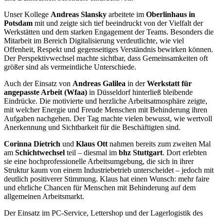
Unser Kollege
Andreas Slansky
arbeitete im
Oberlinhaus in
Potsdam
mit und zeigte sich tief beeindruckt von der Vielfalt der
Werkstätten und dem starken Engagement der Teams. Besonders die
Mitarbeit im Bereich Digitalisierung verdeutlichte, wie viel
Offenheit, Respekt und gegenseitiges Verständnis bewirken können.
Der Perspektivwechsel machte sichtbar, dass Gemeinsamkeiten oft
größer sind als vermeintliche Unterschiede.
Auch der Einsatz von
Andreas Galilea
in der
Werkstatt für
angepasste Arbeit (Wfaa)
in Düsseldorf hinterließ bleibende
Eindrücke. Die motivierte und herzliche Arbeitsatmosphäre zeigte,
mit welcher Energie und Freude Menschen mit Behinderung ihren
Aufgaben nachgehen. Der Tag machte vielen bewusst, wie wertvoll
Anerkennung und Sichtbarkeit für die Beschäftigten sind.
Corinna Dietrich
und
Klaus Ott
nahmen bereits zum zweiten Mal
am
Schichtwechsel
teil – diesmal im
bhz Stuttgart
. Dort erlebten
sie eine hochprofessionelle Arbeitsumgebung, die sich in ihrer
Struktur kaum von einem Industriebetrieb unterscheidet – jedoch mit
deutlich positiverer Stimmung. Klaus hat einen Wunsch: mehr faire
und ehrliche Chancen für Menschen mit Behinderung auf dem
allgemeinen Arbeitsmarkt.
Der Einsatz im PC-Service, Lettershop und der Lagerlogistik des