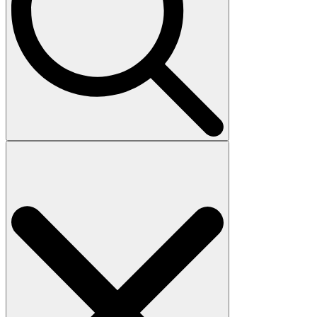
Search
for: